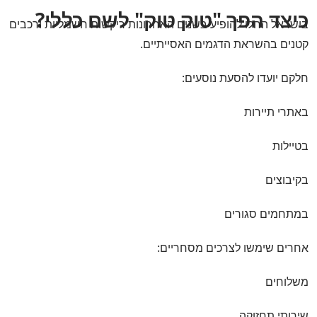
כיצד הפך "טוק טוק" לשם כללי?
בישראל החלו להופיע בשנים האחרונות ריקשות חשמליות ורכבים
קטנים בהשראת הדגמים האסייתיים.
חלקם יועדו להסעת נוסעים:
באתרי תיירות
בטיילות
בקיבוצים
במתחמים סגורים
אחרים שימשו לצרכים מסחריים:
משלוחים
שירותי תחזוקה