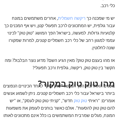
כלי רכב.
יש מי שמכנה כך
ריקשה חשמלית
, אחרים משתמשים במונח
עבור גולפית, יש המתכוונים לרכב תפעולי קטן, ויש אף המכנים כך
קלנועיות גדולות. למעשה, בישראל הפך המושג "טוק טוק" לכינוי
עממי למגוון רחב של כלי רכב חשמליים קטנים, למרות שמקורו
שונה לחלוטין.
אז מהו בעצם טוק טוק? מאין הגיע השם? מדוע נוצר הבלבול? ומה
הקשר בין טוק טוק, ריקשה, גולפית ורכב תפעולי?
מהו טוק טוק במקור?
בשנים האחרונות הפך המושג
"טוק טוק"
לאחד הכינויים הנפוצים
ביותר בישראל עבור כלי רכב חשמליים קטנים. ניתן לשמוע אנשים
אומרים: "ראיתי
טוק טוק
חדש", "קניתי טוק טוק לעסק", או "יש
להם טוק טוק להסעות". אולם כאשר בוחנים לעומק את משמעות
המונח, מגלים שמרבית המשתמשים בו כלל אינם מתכוונים לאותו